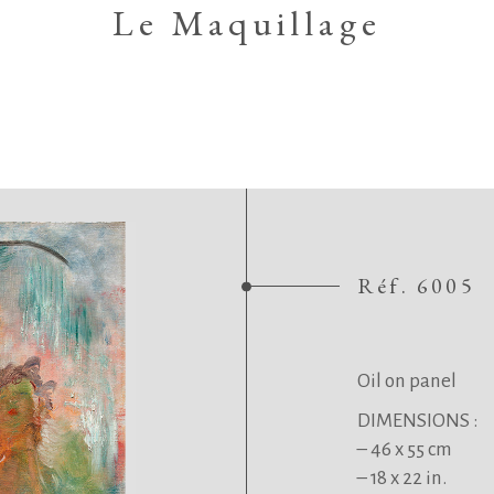
Le Maquillage
Réf. 6005
.
.
Oil on panel
DIMENSIONS :
– 46 x 55 cm
– 18 x 22 in.