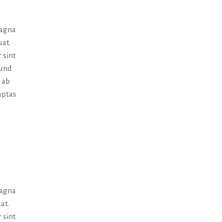
magna
uat.
 sint
 und
 ab
uptas
magna
at.
 sint