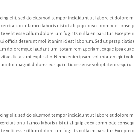
icing elit, sed do eiusmod tempor incididunt ut labore et dolore 
exercitation ullamco laboris nisi ut aliquip ex ea commodo conseq
te velit esse cillum dolore ium fugiats nulla en pariatur. Excepteur
ui officia deserunt mollit anim id est laborum. Sed ut perspiciatis
tium doloremque laudantium, totam rem aperiam, eaque ipsa quae
tae vitae dicta sunt explicabo. Nemo enim ipsam voluptatem qiui vol
sequuntur magnit dolores eos qui ratione sense voluptatem sequi u
icing elit, sed do eiusmod tempor incididunt ut labore et dolore 
exercitation ullamco laboris nisi ut aliquip ex ea commodo consequ
te velit esse cillum dolore ium fugiats nulla en pariatur. Excepteur