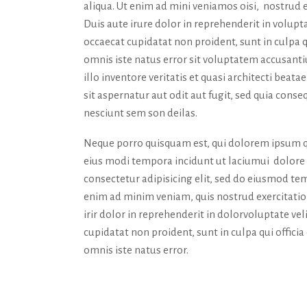
aliqua. Ut enim ad mini veniamos oisi, nostrud 
Duis aute irure dolor in reprehenderit in volupta
occaecat cupidatat non proident, sunt in culpa q
omnis iste natus error sit voluptatem accusan
illo inventore veritatis et quasi architecti bea
sit aspernatur aut odit aut fugit, sed quia con
nesciunt sem son deilas.
Neque porro quisquam est, qui dolorem ipsum qu
eius modi tempora incidunt ut laciumui dolor
consectetur adipisicing elit, sed do eiusmod tem
enim ad minim veniam, quis nostrud exercitatio
irir dolor in reprehenderit in dolorvoluptate vel
cupidatat non proident, sunt in culpa qui offici
omnis iste natus error.