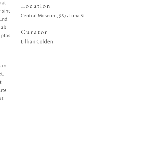
uat.
Location
 sint
Central Museum, 9677 Luna St.
 und
 ab
Curator
uptas
Lillian Colden
uam
t,
t
aute
at