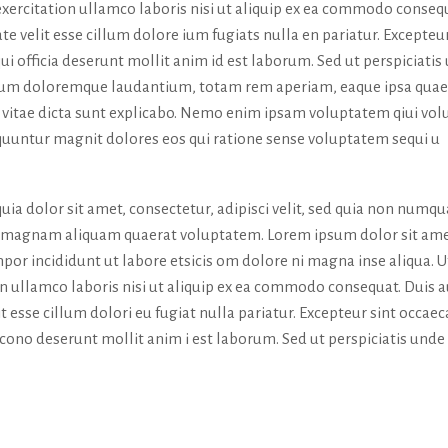
exercitation ullamco laboris nisi ut aliquip ex ea commodo conseq
te velit esse cillum dolore ium fugiats nulla en pariatur. Excepteur
ui officia deserunt mollit anim id est laborum. Sed ut perspiciatis
tium doloremque laudantium, totam rem aperiam, eaque ipsa quae
tae vitae dicta sunt explicabo. Nemo enim ipsam voluptatem qiui vol
sequuntur magnit dolores eos qui ratione sense voluptatem sequi u
ia dolor sit amet, consectetur, adipisci velit, sed quia non numq
e magnam aliquam quaerat voluptatem. Lorem ipsum dolor sit ame
por incididunt ut labore etsicis om dolore ni magna inse aliqua. U
n ullamco laboris nisi ut aliquip ex ea commodo consequat. Duis 
it esse cillum dolori eu fugiat nulla pariatur. Excepteur sint occaec
a cono deserunt mollit anim i est laborum. Sed ut perspiciatis unde