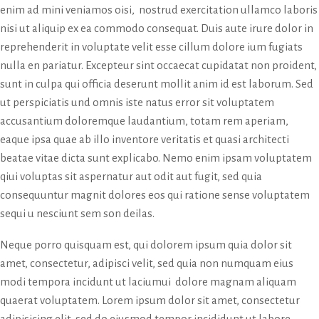
enim ad mini veniamos oisi, nostrud exercitation ullamco laboris
nisi ut aliquip ex ea commodo consequat. Duis aute irure dolor in
reprehenderit in voluptate velit esse cillum dolore ium fugiats
nulla en pariatur. Excepteur sint occaecat cupidatat non proident,
sunt in culpa qui officia deserunt mollit anim id est laborum. Sed
ut perspiciatis und omnis iste natus error sit voluptatem
accusantium doloremque laudantium, totam rem aperiam,
eaque ipsa quae ab illo inventore veritatis et quasi architecti
beatae vitae dicta sunt explicabo. Nemo enim ipsam voluptatem
qiui voluptas sit aspernatur aut odit aut fugit, sed quia
consequuntur magnit dolores eos qui ratione sense voluptatem
sequi u nesciunt sem son deilas.
Neque porro quisquam est, qui dolorem ipsum quia dolor sit
amet, consectetur, adipisci velit, sed quia non numquam eius
modi tempora incidunt ut laciumui dolore magnam aliquam
quaerat voluptatem. Lorem ipsum dolor sit amet, consectetur
adipisicing elit, sed do eiusmod tempor incididunt ut labore