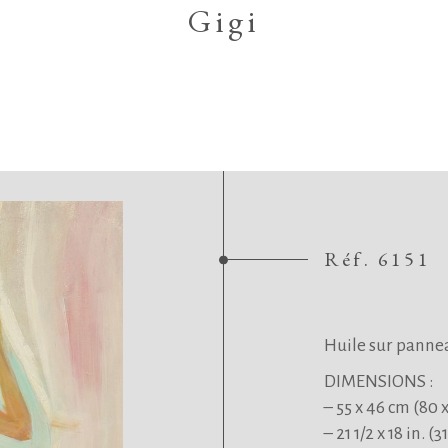
Gigi
Réf. 6151
.
.
Huile sur panne
DIMENSIONS :
– 55 x 46 cm (80 
– 21 1/2 x 18 in. (